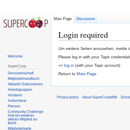
Main Page
Discussion
Login required
Jump
Jump
Um weitere Seiten anzusehen, melde di
to
to
Welcome
Please log in with your Tapir credential
navigation
search
=>
log in
(with your Tapir account)
SuperCoop
Genossenschaft
Return to
Main Page
.
Mitgliederhandbuch
Aktuelle Diskussionen
Arbeitsgruppen
Vorstand
Privacy policy
About SuperCoopWiki
Discl
Aufsichtsrat
Plenum
Community Challenge:
Holt ein weiteres
aktives Mitglied an
Bord!
Mitgliederkarte