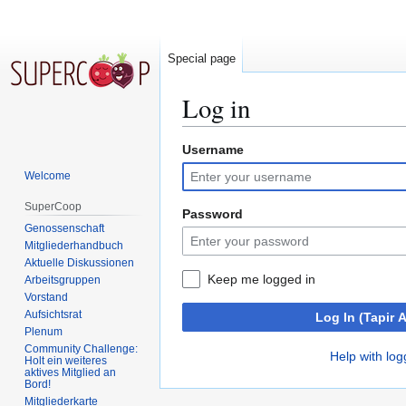
Special page
Log in
Username
Jump
Jump
to
to
Welcome
navigation
search
SuperCoop
Password
Genossenschaft
Mitgliederhandbuch
Aktuelle Diskussionen
Keep me logged in
Arbeitsgruppen
Vorstand
Aufsichtsrat
Log In (Tapir 
Plenum
Community Challenge:
Help with log
Holt ein weiteres
aktives Mitglied an
Bord!
Mitgliederkarte