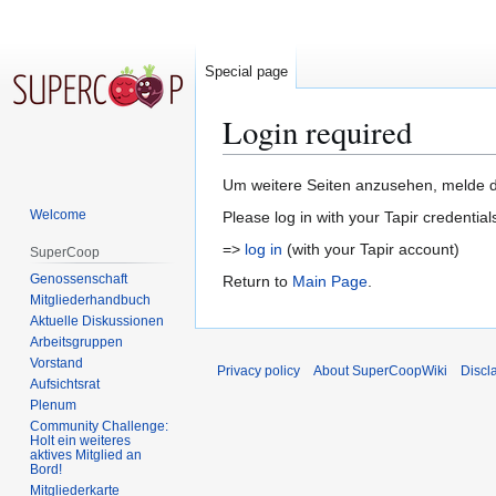
Special page
Login required
Jump
Jump
Um weitere Seiten anzusehen, melde di
to
to
Welcome
Please log in with your Tapir credential
navigation
search
=>
log in
(with your Tapir account)
SuperCoop
Genossenschaft
Return to
Main Page
.
Mitgliederhandbuch
Aktuelle Diskussionen
Arbeitsgruppen
Vorstand
Privacy policy
About SuperCoopWiki
Discl
Aufsichtsrat
Plenum
Community Challenge:
Holt ein weiteres
aktives Mitglied an
Bord!
Mitgliederkarte