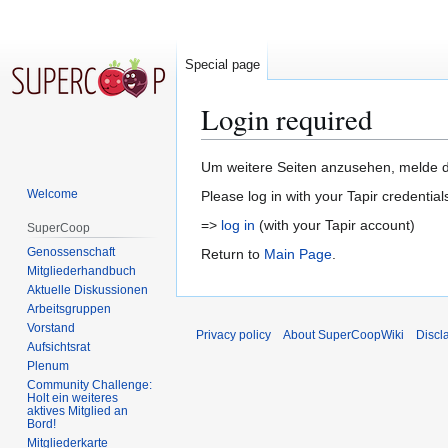
Special page
Login required
Jump
Jump
Um weitere Seiten anzusehen, melde di
to
to
Welcome
Please log in with your Tapir credential
navigation
search
=>
log in
(with your Tapir account)
SuperCoop
Genossenschaft
Return to
Main Page
.
Mitgliederhandbuch
Aktuelle Diskussionen
Arbeitsgruppen
Vorstand
Privacy policy
About SuperCoopWiki
Discl
Aufsichtsrat
Plenum
Community Challenge:
Holt ein weiteres
aktives Mitglied an
Bord!
Mitgliederkarte