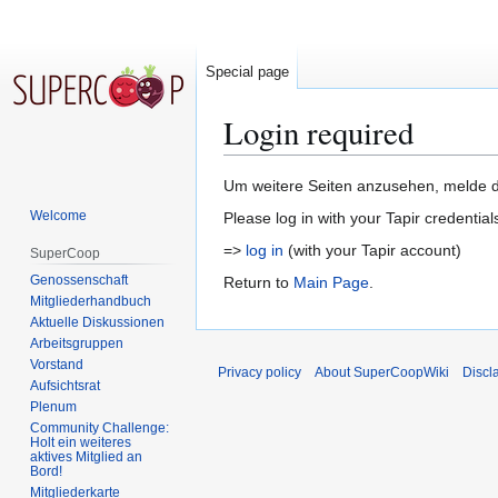
Special page
Login required
Jump
Jump
Um weitere Seiten anzusehen, melde di
to
to
Welcome
Please log in with your Tapir credential
navigation
search
=>
log in
(with your Tapir account)
SuperCoop
Genossenschaft
Return to
Main Page
.
Mitgliederhandbuch
Aktuelle Diskussionen
Arbeitsgruppen
Vorstand
Privacy policy
About SuperCoopWiki
Discl
Aufsichtsrat
Plenum
Community Challenge:
Holt ein weiteres
aktives Mitglied an
Bord!
Mitgliederkarte